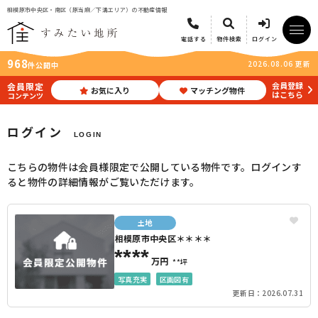
相模原市中央区・南区（原当麻／下溝エリア）の不動産情報
電話する
物件検索
ログイン
968
2026.08.06 更新
件公開中
会員登録
会員限定
お気に入り
マッチング物件
はこちら
コンテンツ
ログイン
LOGIN
こちらの物件は会員様限定で公開している物件です。ログインす
ると物件の詳細情報がご覧いただけます。
土地
相模原市中央区＊＊＊＊
****
万円
**坪
写真充実
区画図有
更新日：2026.07.31