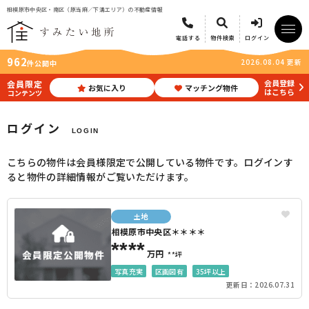
相模原市中央区・南区（原当麻／下溝エリア）の不動産情報
電話する
物件検索
ログイン
962
2026.08.04 更新
件公開中
会員登録
会員限定
お気に入り
マッチング物件
はこちら
コンテンツ
ログイン
LOGIN
こちらの物件は会員様限定で公開している物件です。ログインす
ると物件の詳細情報がご覧いただけます。
土地
相模原市中央区＊＊＊＊
****
万円
**坪
写真充実
区画図有
35坪以上
更新日：2026.07.31