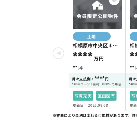
土地
相模原市中央区＊＊
相
＊＊
＊
****
*
万円
**坪
**
****
月々支払例：
月々
円
*40年ローン / 金利1.000%の場合
*40
写真充実
区画図有
写
更新日：2026.08.08
更新
都市ガス
35坪以上
都
※審査により金利は変わる可能性があります。
詳
角地
南向き接道