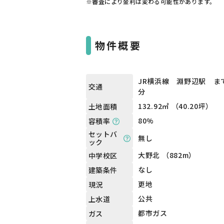
※審査により金利は変わる可能性があります。
物件概要
JR横浜線 淵野辺駅 まで
交通
分
132.92㎡ （40.20坪）
土地面積
80%
容積率
セットバ
無し
ック
大野北 （882m）
中学校区
なし
建築条件
更地
現況
公共
上水道
都市ガス
ガス