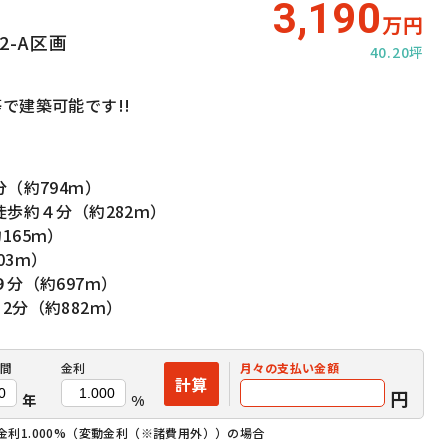
3,190
万円
-A区画
40.20坪
で建築可能です!!
（約794ｍ）
歩約４分（約282ｍ）
165ｍ）
03ｍ）
分（約697ｍ）
分（約882ｍ）
間
金利
月々の
支払い金額
計算
円
年
%
金利1.000%（変動金利（※諸費用外））の場合