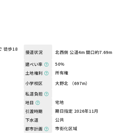
 徒歩18
北西側 公道4m 間口約7.69m
接道状況
50%
建ぺい率
所有権
土地権利
大野北 （697m）
小学校区
私道負担
宅地
地目
期日指定 2026年11月
引渡時期
公共
下水道
市街化区域
都市計画