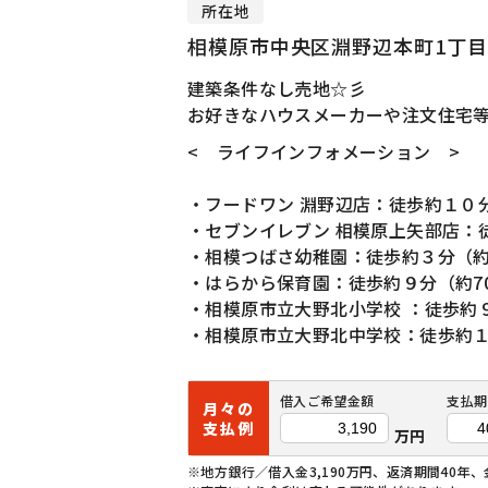
所在地
相模原市中央区淵野辺本町1丁目2
建築条件なし売地☆彡
お好きなハウスメーカーや注文住宅等
< ライフインフォメーション >
・フードワン 淵野辺店：徒歩約１０分
・セブンイレブン 相模原上矢部店：徒
・相模つばさ幼稚園：徒歩約３分（約
・はらから保育園：徒歩約９分（約7
・相模原市立大野北小学校 ：徒歩約９
・相模原市立大野北中学校：徒歩約１2
借入ご希望金額
支払期
月々の
支払例
万円
※地方銀行／借入金3,190万円、返済期間40年、