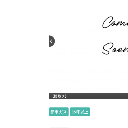
【間取り】
都市ガス
35坪以上