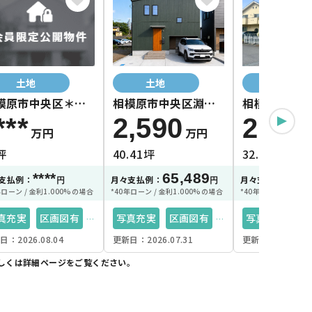
土地
土地
土地
模原市中央区＊＊
相模原市中央区淵野
相模原市中央
＊
辺本町1丁目2-B区画
辺本町1丁目
***
2,590
2,05
万円
万円
坪
40.41坪
32.27坪
****
65,489
51
支払例：
月々支払例：
月々支払例：
円
円
年ローン / 金利1.000%の場合
*40年ローン / 金利1.000%の場合
*40年ローン / 金利1
真充実
区画図有
写真充実
区画図有
写真充実
区
日：2026.08.04
更新日：2026.07.31
更新日：2026.07.
市ガス
35坪以上
都市ガス
35坪以上
南向き接道
しくは詳細ページをご覧ください。