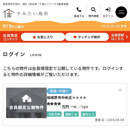
相模原市中央区・南区（原当麻／下溝エリア）の不動産情報
電話する
物件検索
ログイン
979
2026.08.09 更新
件公開中
会員登録
会員限定
お気に入り
マッチング物件
はこちら
コンテンツ
ログイン
LOGIN
こちらの物件は会員様限定で公開している物件です。ログインす
ると物件の詳細情報がご覧いただけます。
新築一戸建て
相模原市中央区＊＊＊＊
****
万円
**坪
*LDK
写真充実
間取り有
都市ガス
更新日：2026.08.04