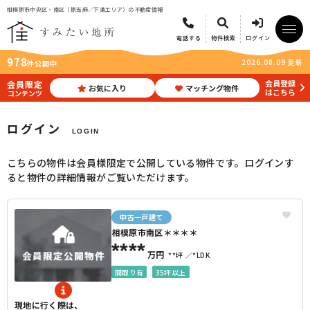
相模原市中央区・南区（原当麻／下溝エリア）の不動産情報
電話する
物件検索
ログイン
978
2026.08.09 更新
件公開中
会員登録
会員限定
お気に入り
マッチング物件
はこちら
コンテンツ
ログイン
LOGIN
こちらの物件は会員様限定で公開している物件です。ログインす
ると物件の詳細情報がご覧いただけます。
中古一戸建て
相模原市南区＊＊＊＊
****
万円
**坪
*LDK
間取り有
35坪以上
現地に行く際は、