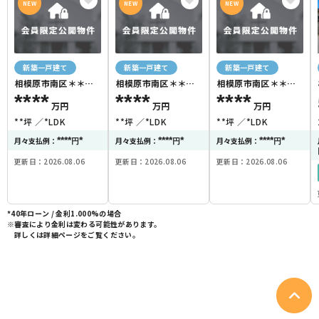
NEW
NEW
NEW
新築一戸建て
新築一戸建て
新築一戸建て
相模原市南区＊＊＊
相模原市南区＊＊＊
相模原市南区＊＊＊
＊
＊
＊
****
****
****
万円
万円
万円
**坪
*LDK
**坪
*LDK
**坪
*LDK
****
*
****
*
****
*
月々支払例：
月々支払例：
月々支払例：
円
円
円
更新日：2026.08.06
更新日：2026.08.06
更新日：2026.08.06
*40年ローン / 金利1.000%の場合
※審査により金利は変わる可能性があります。
詳しくは詳細ページをご覧ください。