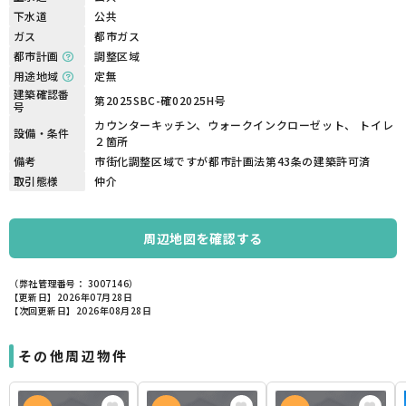
下水道
公共
ガス
都市ガス
都市計画
調整区域
用途地域
定無
建築確認番
第2025SBC-確02025H号
号
カウンターキッチン、ウォークインクローゼット、 トイレ
設備・条件
２箇所
備考
市街化調整区域ですが都市計画法第43条の建築許可済
取引態様
仲介
周辺地図を確認する
（弊社管理番号： 3007146）
【更新日】2026年07月28日
【次回更新日】2026年08月28日
その他周辺物件