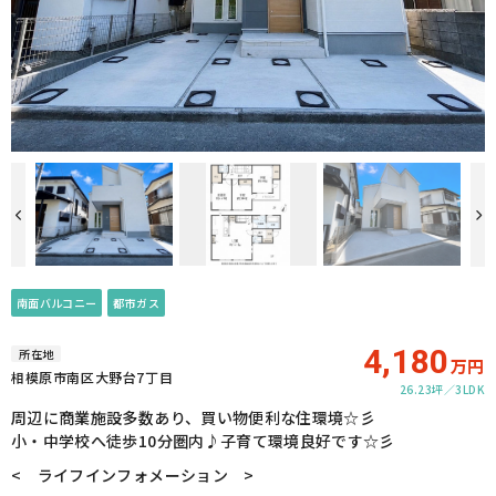
南面バルコニー
都市ガス
4,180
所在地
万円
相模原市南区大野台7丁目
26.23坪
3LDK
周辺に商業施設多数あり、買い物便利な住環境☆彡
小・中学校へ徒歩10分圏内♪子育て環境良好です☆彡
< ライフインフォメーション >