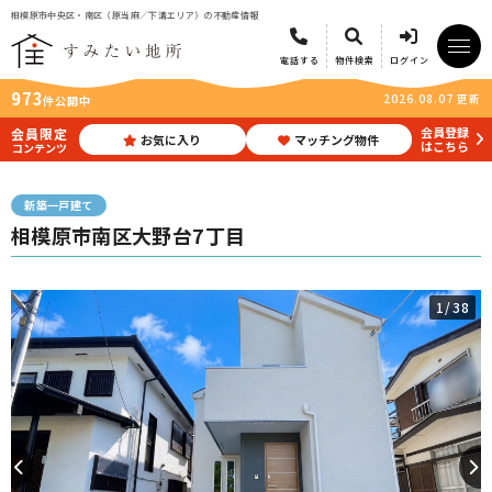
相模原市中央区・南区（原当麻／下溝エリア）の不動産情報
電話する
物件検索
ログイン
973
2026.08.07 更新
件公開中
会員登録
会員限定
お気に入り
マッチング物件
はこちら
コンテンツ
新築一戸建て
相模原市南区大野台7丁目
1
/38