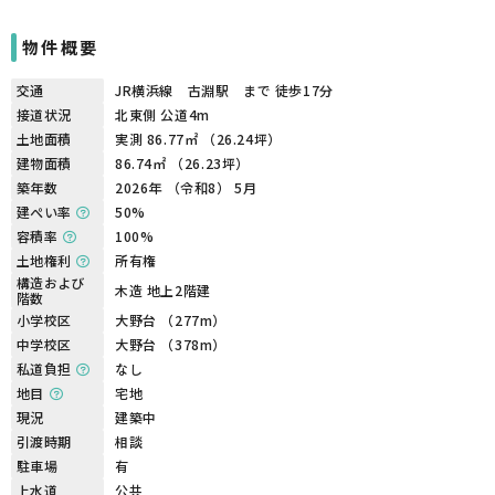
物件概要
交通
JR横浜線 古淵駅 まで 徒歩17分
接道状況
北東側 公道4m
土地面積
実測 86.77㎡ （26.24坪）
建物面積
86.74㎡ （26.23坪）
築年数
2026年 （令和8） 5月
建ぺい率
50%
容積率
100%
土地権利
所有権
構造および
木造 地上2階建
階数
小学校区
大野台 （277m）
中学校区
大野台 （378m）
私道負担
なし
地目
宅地
現況
建築中
引渡時期
相談
駐車場
有
上水道
公共