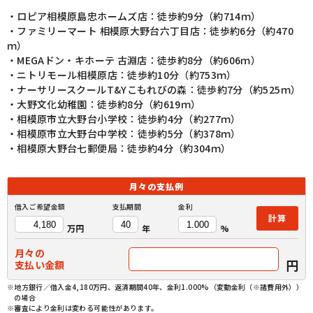
・ロピア相模原島忠ホームズ店：徒歩約9分（約714ｍ）
・ファミリーマート 相模原大野台六丁目店：徒歩約6分（約470
ｍ）
・MEGAドン・キホーテ 古淵店：徒歩約8分（約606ｍ）
・ニトリモール相模原店：徒歩約10分（約753ｍ）
・ナーサリースクールT&Yこもれびの森：徒歩約7分（約525ｍ）
・大野文化幼稚園：徒歩約8分（約619ｍ）
・相模原市立大野台小学校：徒歩約4分（約277ｍ）
・相模原市立大野台中学校：徒歩約5分（約378ｍ）
・相模原大野台七郵便局：徒歩約4分（約304ｍ）
月々の
支払例
借入ご希望金額
支払期間
金利
計算
万円
年
%
月々の
円
支払い金額
※地方銀行／借入金4,180万円、返済期間40年、金利1.000%（変動金利（※諸費用外））
の場合
※審査により金利は変わる可能性があります。