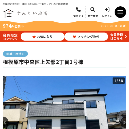
相模原市中央区・南区（原当麻／下溝エリア）の不動産情報
電話する
物件検索
ログイン
974
2026.08.07 更新
件公開中
会員登録
会員限定
お気に入り
マッチング物件
はこちら
コンテンツ
新築一戸建て
相模原市中央区上矢部2丁目1号棟
1
/38