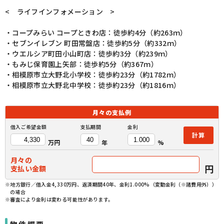
< ライフインフォメーション >
・コープみらい コープときわ店：徒歩約4分（約263ｍ）
・セブンイレブン 町田常盤店：徒歩約5分（約332ｍ）
・ウエルシア町田小山町店：徒歩約3分（約239ｍ）
・もみじ保育園上矢部：徒歩約5分（約367ｍ）
・相模原市立大野北小学校：徒歩約23分（約1782ｍ）
・相模原市立大野北中学校：徒歩約23分（約1816ｍ）
月々の
支払例
借入ご希望金額
支払期間
金利
計算
万円
年
%
月々の
円
支払い金額
※地方銀行／借入金4,330万円、返済期間40年、金利1.000%（変動金利（※諸費用外））
の場合
※審査により金利は変わる可能性があります。