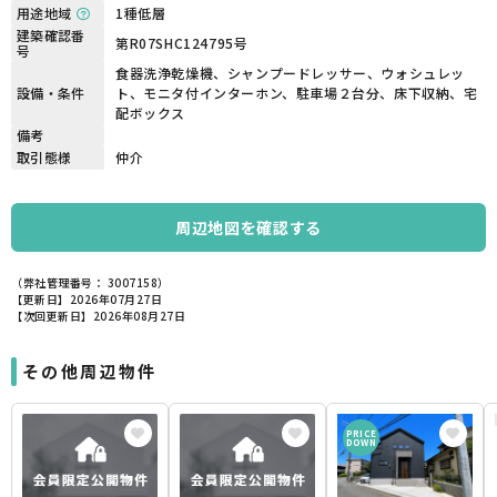
用途地域
1種低層
建築確認番
第R07SHC124795号
号
食器洗浄乾燥機、シャンプードレッサー、ウォシュレッ
設備・条件
ト、モニタ付インターホン、駐車場２台分、床下収納、宅
配ボックス
備考
取引態様
仲介
周辺地図を確認する
（弊社管理番号： 3007158）
【更新日】2026年07月27日
【次回更新日】2026年08月27日
その他周辺物件
PRICE
DOWN