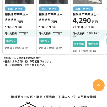
新築一戸建て
中古一戸建て
新築一戸建て
相模原市中央区＊＊
相模原市中央区＊＊
相模原市中央区上矢
＊＊
＊＊
部2丁目
****
****
4,290
万円
万円
万円
**坪
*LDK
**坪
*LDK
29.30坪
3LDK
****
*
****
*
108,475
月々支払例：
月々支払例：
月々支払例：
円
円
*
円
間取り有
間取り有
写真充実
間取り有
更新日：2026.08.04
更新日：2026.08.04
南面バルコニー
更新日：2026.08.04
南面バルコニー
都市ガス
角地
*40年ローン / 金利1.000%の場合
都市ガス
35坪以上
※審査により金利は変わる可能性があります。
詳しくは詳細ページをご覧ください。
相模原市中央区・
南区（原当麻／下溝エリア）の不動産情報