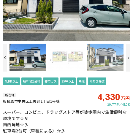
4LDK以上
駐車場2台可
都市ガス
35坪以上
角地
南向き接道
4,330
所在地
万円
相模原市中央区上矢部2丁目1号棟
29.77坪
4LDK
スーパー、コンビニ、ドラッグストア等が徒歩圏内で生活便利な
環境です☆彡
南西角地☆彡
駐車場2台可（車種による）☆彡