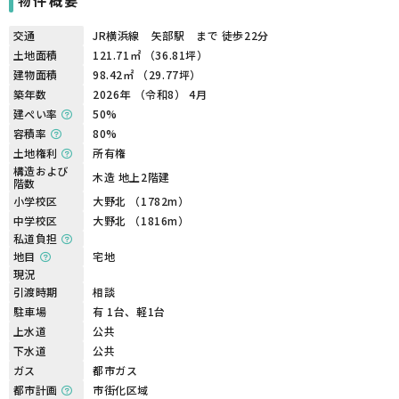
物件概要
交通
JR横浜線 矢部駅 まで 徒歩22分
土地面積
121.71㎡ （36.81坪）
建物面積
98.42㎡ （29.77坪）
築年数
2026年 （令和8） 4月
建ぺい率
50%
容積率
80%
土地権利
所有権
構造および
木造 地上2階建
階数
小学校区
大野北 （1782m）
中学校区
大野北 （1816m）
私道負担
地目
宅地
現況
引渡時期
相談
駐車場
有 1台、軽1台
上水道
公共
下水道
公共
ガス
都市ガス
都市計画
市街化区域