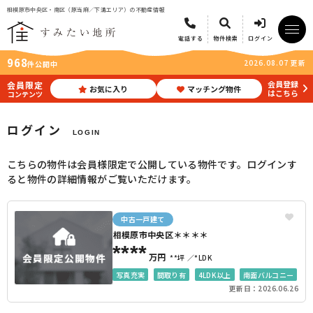
相模原市中央区・南区（原当麻／下溝エリア）の不動産情報
電話する
物件検索
ログイン
968
2026.08.07 更新
件公開中
会員登録
会員限定
お気に入り
マッチング物件
はこちら
コンテンツ
ログイン
LOGIN
こちらの物件は会員様限定で公開している物件です。ログインす
ると物件の詳細情報がご覧いただけます。
中古一戸建て
相模原市中央区＊＊＊＊
****
万円
**坪
*LDK
写真充実
間取り有
4LDK以上
南面バルコニー
更新日：2026.06.26
駐車場2台可
都市ガス
リフォーム済
角地