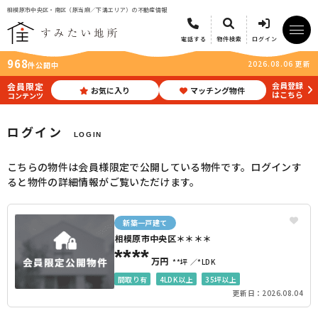
相模原市中央区・南区（原当麻／下溝エリア）の不動産情報
電話する
物件検索
ログイン
968
2026.08.06 更新
件公開中
会員登録
会員限定
お気に入り
マッチング物件
はこちら
コンテンツ
ログイン
LOGIN
こちらの物件は会員様限定で公開している物件です。ログインす
ると物件の詳細情報がご覧いただけます。
新築一戸建て
相模原市中央区＊＊＊＊
****
万円
**坪
*LDK
間取り有
4LDK以上
35坪以上
更新日：2026.08.04