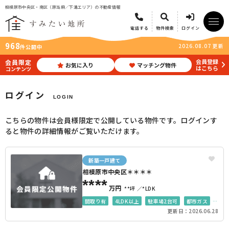
相模原市中央区・南区（原当麻／下溝エリア）の不動産情報
電話する
物件検索
ログイン
968
2026.08.07 更新
件公開中
会員登録
会員限定
お気に入り
マッチング物件
はこちら
コンテンツ
ログイン
LOGIN
こちらの物件は会員様限定で公開している物件です。ログインす
ると物件の詳細情報がご覧いただけます。
新築一戸建て
相模原市中央区＊＊＊＊
****
万円
**坪
*LDK
間取り有
4LDK以上
駐車場2台可
都市ガス
更新日：2026.06.28
35坪以上