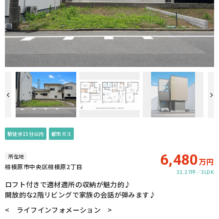
駅徒歩15分以内
都市ガス
6,480
所在地
万円
相模原市中央区相模原2丁目
32.27坪
3LDK
ロフト付きで適材適所の収納が魅力的♪
開放的な2階リビングで家族の会話が弾みます♪
< ライフインフォメーション >