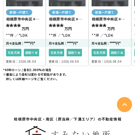
新築一戸建て
新築一戸建て
新築一戸建て
相模原市中央区＊＊
相模原市中央区＊＊
相模原市中央区＊＊
＊＊
＊＊
＊＊
****
****
****
万円
万円
万円
**坪
*LDK
**坪
*LDK
**坪
*LDK
****
*
****
*
****
*
月々支払例：
月々支払例：
月々支払例：
円
円
円
写真充実
間取り有
写真充実
間取り有
写真充実
間取り有
更新日：2026.08.04
更新日：2026.08.04
更新日：2026.08.04
駅徒歩15分以内
駅徒歩15分以内
駅徒歩15分以内
*40年ローン / 金利1.000%の場合
都市ガス
都市ガス
都市ガス
※審査により金利は変わる可能性があります。
詳しくは詳細ページをご覧ください。
相模原市中央区・
南区（原当麻／下溝エリア）の不動産情報