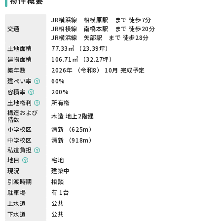
物件概要
JR横浜線 相模原駅 まで 徒歩7分
交通
JR相模線 南橋本駅 まで 徒歩20分
JR横浜線 矢部駅 まで 徒歩28分
土地面積
77.33㎡ （23.39坪）
建物面積
106.71㎡ （32.27坪）
築年数
2026年 （令和8） 10月 完成予定
建ぺい率
60%
容積率
200%
土地権利
所有権
構造および
木造 地上2階建
階数
小学校区
清新 （625m）
中学校区
清新 （918m）
私道負担
地目
宅地
現況
建築中
引渡時期
相談
駐車場
有 1台
上水道
公共
下水道
公共