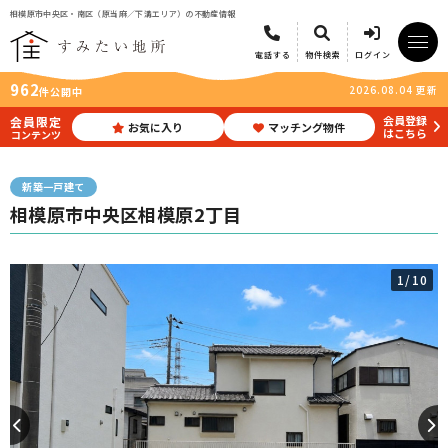
相模原市中央区・南区（原当麻／下溝エリア）の不動産情報
電話する
物件検索
ログイン
962
2026.08.04 更新
件公開中
会員登録
会員限定
お気に入り
マッチング物件
はこちら
コンテンツ
新築一戸建て
相模原市中央区相模原2丁目
1
/10