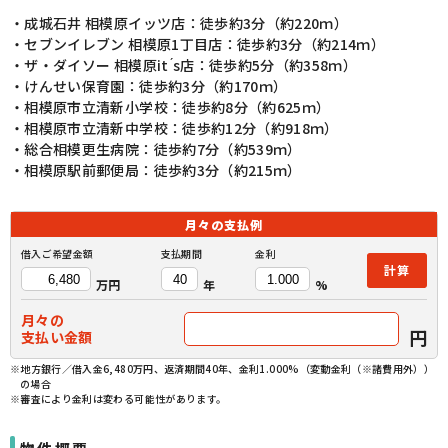
・成城石井 相模原イッツ店：徒歩約3分（約220ｍ）
・セブンイレブン 相模原1丁目店：徒歩約3分（約214ｍ）
・ザ・ダイソー 相模原it ́s店：徒歩約5分（約358ｍ）
・けんせい保育園：徒歩約3分（約170ｍ）
・相模原市立清新小学校：徒歩約8分（約625ｍ）
・相模原市立清新中学校：徒歩約12分（約918ｍ）
・総合相模更生病院：徒歩約7分（約539ｍ）
・相模原駅前郵便局：徒歩約3分（約215ｍ）
月々の
支払例
借入ご希望金額
支払期間
金利
計算
万円
年
%
月々の
円
支払い金額
※地方銀行／借入金6,480万円、返済期間40年、金利1.000%（変動金利（※諸費用外））
の場合
※審査により金利は変わる可能性があります。