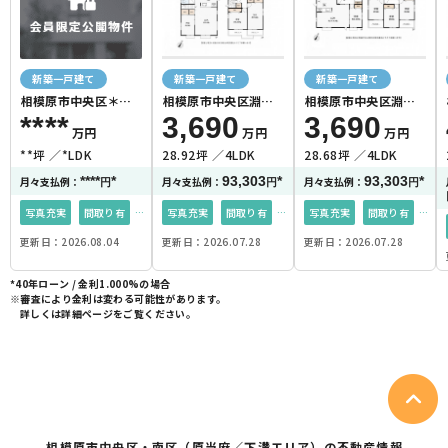
新築一戸建て
新築一戸建て
新築一戸建て
相模原市中央区＊＊
相模原市中央区淵野
相模原市中央区淵野
＊＊
辺本町１丁目C号棟
辺本町１丁目B号棟
****
3,690
3,690
万円
万円
万円
**坪
*LDK
28.92坪
4LDK
28.68坪
4LDK
****
*
93,303
*
93,303
*
月々支払例：
月々支払例：
月々支払例：
円
円
円
写真充実
間取り有
写真充実
間取り有
写真充実
間取り有
更新日：2026.08.04
更新日：2026.07.28
更新日：2026.07.28
4LDK以上
35坪以上
4LDK以上
都市ガス
4LDK以上
都市ガス
35坪以上
35坪以上
*40年ローン / 金利1.000%の場合
※審査により金利は変わる可能性があります。
詳しくは詳細ページをご覧ください。
相模原市中央区・
南区（原当麻／下溝エリア）の不動産情報