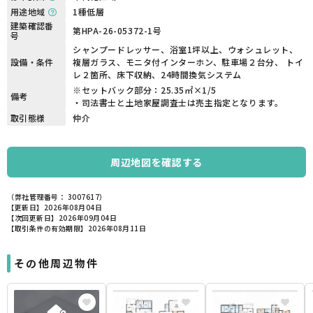
用途地域
1種低層
建築確認番
第HPA-26-05372-1号
号
シャンプードレッサー、浴室1坪以上、ウォシュレット、
設備・条件
複層ガラス、モニタ付インターホン、駐車場２台分、 トイ
レ２箇所、床下収納、24時間換気システム
※セットバック部分：25.35㎡×1/5
備考
・司法書士と土地家屋調査士は売主指定となります。
取引態様
仲介
周辺地図を確認する
（弊社管理番号： 3007617）
【更新日】2026年08月04日
【次回更新日】2026年09月04日
【取引条件の有効期限】2026年08月11日
その他周辺物件