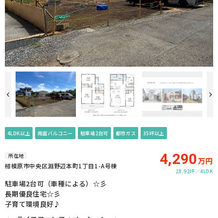
4LDK以上
南面バルコニー
駐車場2台可
都市ガス
35坪以上
4,290
所在地
万円
相模原市中央区淵野辺本町1丁目1-A号棟
28.92坪
4LDK
駐車場2台可（車種による）☆彡
長期優良住宅☆彡
子育て環境良好♪