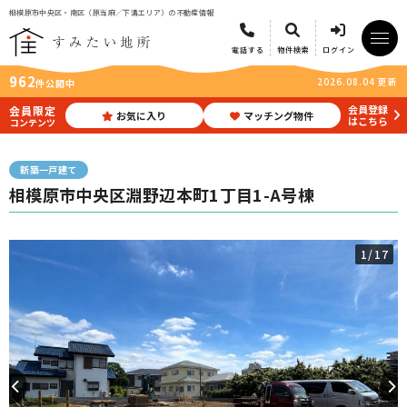
相模原市中央区・南区（原当麻／下溝エリア）の不動産情報
電話する
物件検索
ログイン
962
2026.08.04 更新
件公開中
会員登録
会員限定
お気に入り
マッチング物件
はこちら
コンテンツ
新築一戸建て
相模原市中央区淵野辺本町1丁目1-A号棟
1
/17