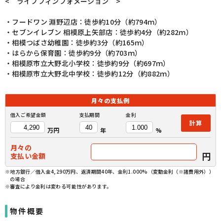
< ライフフィンフォメーション >
・フードワン 淵野辺店：徒歩約10分（約794ｍ）
・セブンイレブン 相模原上矢部店：徒歩約4分（約282ｍ）
・相模つばさ幼稚園：徒歩約3分（約165ｍ）
・はらから保育園：徒歩約9分（約703ｍ）
・相模原市立大野北小学校：徒歩約9分（約697ｍ）
・相模原市立大野北中学校：徒歩約12分（約882ｍ）
月々の
支払例
借入ご希望金額
支払期間
金利
計算
万円
年
%
月々の
円
支払い金額
※地方銀行／借入金4,290万円、返済期間40年、金利1.000%（変動金利（※諸費用外））
の場合
※審査により金利は変わる可能性があります。
物件概要