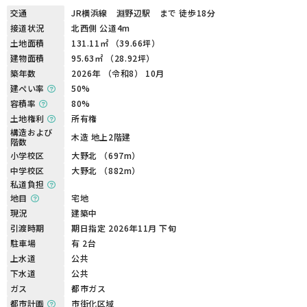
交通
JR横浜線 淵野辺駅 まで 徒歩18分
接道状況
北西側 公道4m
土地面積
131.11㎡ （39.66坪）
建物面積
95.63㎡ （28.92坪）
築年数
2026年 （令和8） 10月
建ぺい率
50%
容積率
80%
土地権利
所有権
構造および
木造 地上2階建
階数
小学校区
大野北 （697m）
中学校区
大野北 （882m）
私道負担
地目
宅地
現況
建築中
引渡時期
期日指定 2026年11月 下旬
駐車場
有 2台
上水道
公共
下水道
公共
ガス
都市ガス
都市計画
市街化区域