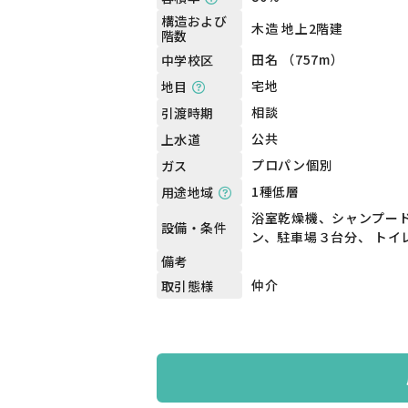
構造および
木造 地上2階建
階数
田名 （757m）
中学校区
宅地
地目
相談
引渡時期
公共
上水道
プロパン個別
ガス
1種低層
用途地域
浴室乾燥機、シャンプー
設備・条件
ン、駐車場３台分、 トイ
備考
仲介
取引態様