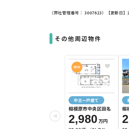
（弊社管理番号： 3007623）
【更新日】2
その他周辺物件
NEW
中古一戸建て
相模原市中央区田名
相
号
2,980
2
万円