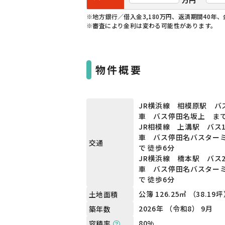
※地方銀行／借入金3,180万円、返済期間40年、
※審査により金利は変わる可能性があります。
物件概要
JR横浜線 相模原駅 バ
車 バス停田名坂上 まで
JR相模線 上溝駅 バス
車 バス停田名バスター
交通
で 徒歩6分
JR横浜線 橋本駅 バス
車 バス停田名バスター
で 徒歩6分
公簿 126.25㎡ （38.19
土地面積
2026年 （令和8） 9月
築年数
80%
容積率