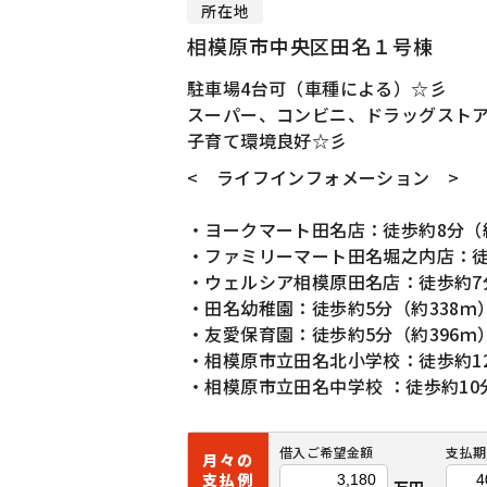
所在地
相模原市中央区田名１号棟
駐車場4台可（車種による）☆彡
スーパー、コンビニ、ドラッグスト
子育て環境良好☆彡
< ライフインフォメーション >
・ヨークマート田名店：徒歩約8分（約
・ファミリーマート田名堀之内店：徒
・ウェルシア相模原田名店：徒歩約7分
・田名幼稚園：徒歩約5分（約338ｍ
・友愛保育園：徒歩約5分（約396ｍ
・相模原市立田名北小学校：徒歩約12
・相模原市立田名中学校 ：徒歩約10
借入ご希望金額
支払期
月々の
支払例
万円