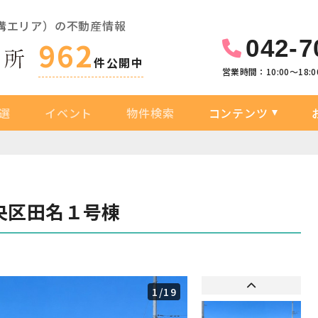
溝エリア）の不動産情報
042-7
962
件公開中
営業時間：10:00〜18:0
選
イベント
物件検索
コンテンツ
央区田名１号棟
1
/19