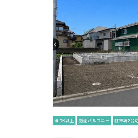
4LDK以上
南面バルコニー
駐車場2台