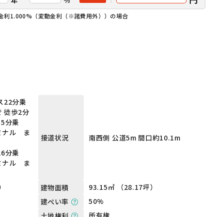
金利1.000%（変動金利（※諸費用外））の場合
ス22分乗
 徒歩2分
15分乗
ミナル ま
南西側 公道5m 間口約10.1m
接道状況
26分乗
ミナル ま
坪）
93.15㎡ （28.17坪）
建物面積
50%
建ぺい率
所有権
土地権利