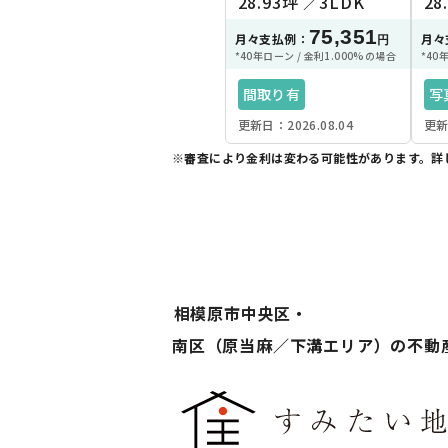
28.93坪
3LDK
28
75,351
月々支払例：
月々
円
*40年ローン / 金利1.000%の場合
*40
間取り有
写
更新日：2026.08.04
更新
4
※審査により金利は変わる可能性があります。
詳
南
駐
3
相模原市中央区・
南区（原当麻／下溝エリア）の不動