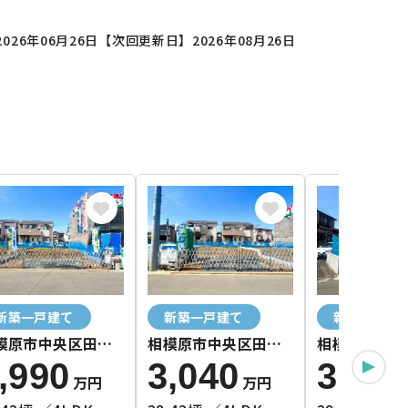
026年06月26日
【次回更新日】2026年08月26日
新築一戸建て
新築一戸建て
新築一戸建
模原市中央区田名3
相模原市中央区田名2
相模原市中央
棟
号棟
号棟
,990
3,040
3,14
万円
万円