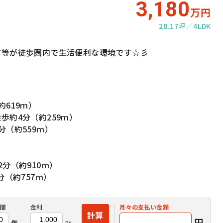
3,180
万円
28.17坪
4LDK
ア等が徒歩圏内で生活便利な環境です☆彡
619ｍ）
歩約4分（約259ｍ）
（約559ｍ）
）
）
分（約910ｍ）
分（約757ｍ）
間
金利
月々の
支払い金額
計算
円
年
%