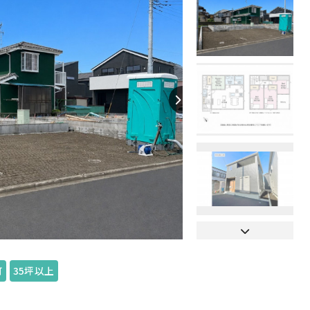
【間取り】
可
35坪以上