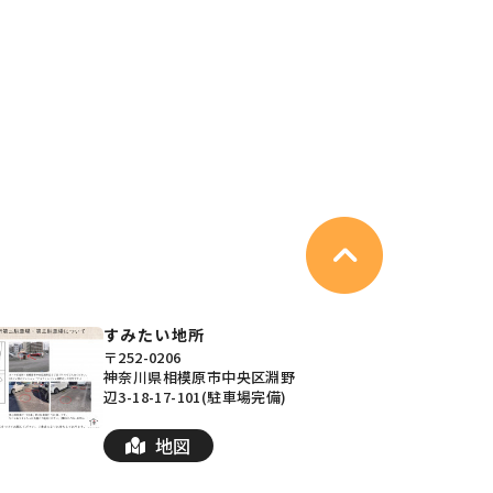
LDK
28.91坪
4LDK
,396
80,408
月々支払例：
円
円
.000%の場合
*40年ローン / 金利1.000%の場合
取り有
写真充実
間取り有
03
更新日：2026.06.26
4LDK以上
ー
南面バルコニー
駐車場2台可
35坪以上
すみたい地所
〒252-0206
神奈川県相模原市中央区淵野
辺3-18-17-101(駐車場完備)
地図