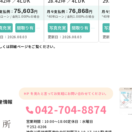
.42坪
4LDK
28.42坪
4LDK
29.05坪
4
75,603
76,868
79
支払例：
月々支払例：
月々支払例：
円
円
年ローン / 金利1.000%の場合
*40年ローン / 金利1.000%の場合
*40年ローン / 金利1
真充実
間取り有
写真充実
間取り有
写真充実
間
日：2026.08.03
更新日：2026.08.03
更新日：2026.08.
LDK以上
4LDK以上
4LDK以上
しくは詳細ページをご覧ください。
面バルコニー
南面バルコニー
南面バルコニ
車場2台可
駐車場2台可
駐車場2台可
5坪以上
35坪以上
35坪以上
HP を見たと言ってお気軽にお問い合わせてください。
産情報
042-704-8874
営業時間：10:00〜18:00
定休日：水曜日
〒252-0206
神奈川県相模原市中央区淵野辺3-18-17-101(駐車場