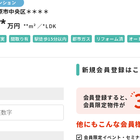
ンション
原市中央区＊＊＊＊
**
万円
**m²
*LDK
充実
間取り有
駅徒歩15分以内
都市ガス
リフォーム済
オー
ら
新規会員登録はこ
会員登録すると、
会員限定物件が
他にもこんな会員
会員限定イベント・セミナ