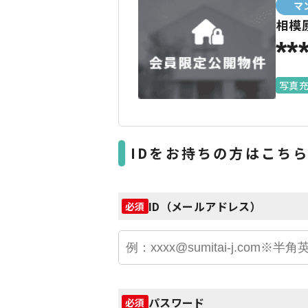
マ
相模
**
写真
IDをお持ちの方はこち
ID（メールアドレス）
必須
パスワード
必須