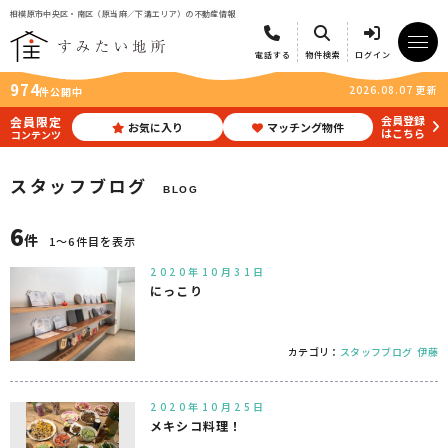
相模原市中央区・南区（原当麻／下溝エリア）の不動産情報
電話する
物件検索
ログイン
974
2026.08.07 更新
件公開中
会員登録
会員限定
お気に入り
マッチング物件
はこちら
コンテンツ
スタッフブログ
BLOG
6
件
1〜6件目を表示
2020年10月31日
にっこり
カテゴリ：
スタッフブログ
伊藤
2020年10月25日
メキシコ料理！