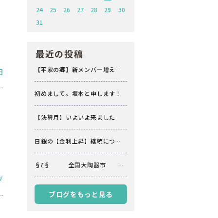
24
25
26
27
28
29
30
31
最近の投稿
【平家の郷】新メンバー増えま
田
した
初めまして。坂本と申します！
【決算月】いよいよ来ました
日銀の【金利上昇】継続につい
て
§ζ§ 全国大陶器市
§ζ§
グ
ブログをもっと見る